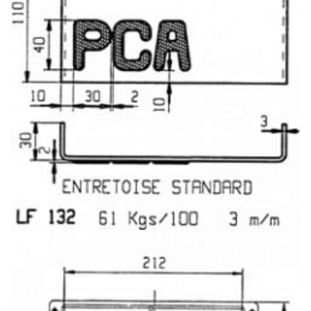
LF123