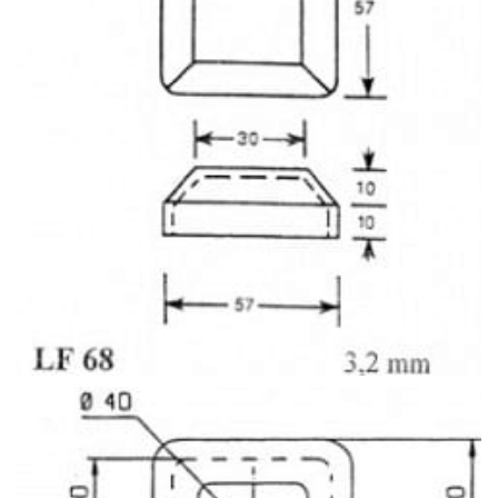
LF119